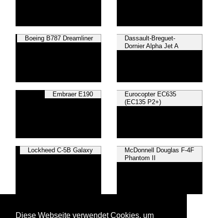
Boeing B787 Dreamliner
Dassault-Breguet-
Dornier Alpha Jet A
Embraer E190
Eurocopter EC635
(EC135 P2+)
Lockheed C-5B Galaxy
McDonnell Douglas F-4F
Phantom II
McDonnell Douglas MD-
11
Diese Webseite verwendet Cookies, um