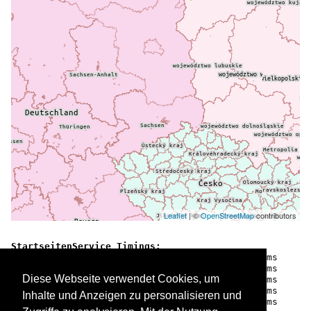
Leaflet
| ©
OpenStreetMap
contributors
StartseitenService Timings:

  forum.count                            0.00 ms

  comments                               0.27 ms

Diese Webseite verwendet Cookies, um
  galleries.findAll                      1.41 ms

  latestothers.query.schiffbilder        0.32 ms

Inhalte und Anzeigen zu personalisieren und
  latestothers.container.schiffbilder   14.20 ms
