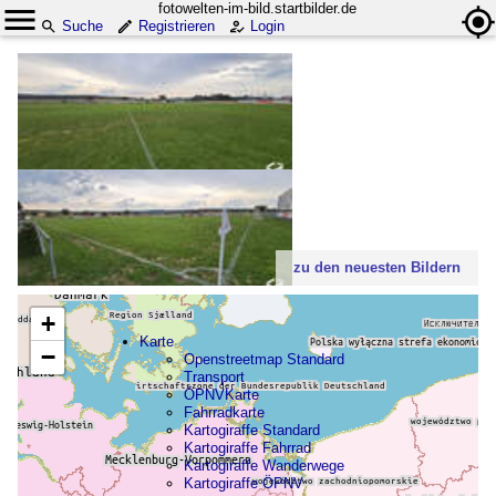
fotowelten-im-bild.startbilder.de
Suche
Registrieren
Login
zu den neuesten Bildern
+
Karte
−
Openstreetmap Standard
Transport
ÖPNVKarte
Fahrradkarte
Kartogiraffe Standard
Kartogiraffe Fahrrad
Kartogiraffe Wanderwege
Kartogiraffe ÖPNV