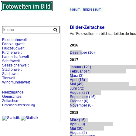
Forum
Impressum
Bilder-Zeitachse
Auf Fotowelten-im-bild.startbilder.de h
Eisenbahnwelt
Fahrzeugwelt
2016
Flugzeugwelt
Dezember (10)
Kirchenwelt
Landschaftswelt
2017
Schiffswelt
Seezeichenwelt
Januar (121)
Stadionwelt
Februar (47)
Städtewelt
März (3)
Tierwelt
April (16)
Windmühlenwelt
Mai (49)
Juni (72)
Neuzugänge
August (27)
Gemischtes
September (16)
Zeitachse
Oktober (6)
November (6)
Datenschutzerklärung
2018
März (16)
April (38)
Mai (30)
August (2)