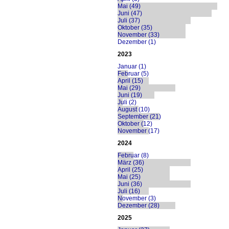
Mai (49)
Juni (47)
Juli (37)
Oktober (35)
November (33)
Dezember (1)
2023
Januar (1)
Februar (5)
April (15)
Mai (29)
Juni (19)
Juli (2)
August (10)
September (21)
Oktober (12)
November (17)
2024
Februar (8)
März (36)
April (25)
Mai (25)
Juni (36)
Juli (16)
November (3)
Dezember (28)
2025