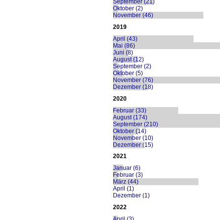
September (21)
Oktober (2)
November (46)
2019
April (43)
Mai (86)
Juni (8)
August (12)
September (2)
Oktober (5)
November (76)
Dezember (18)
2020
Februar (33)
August (174)
September (210)
Oktober (14)
November (10)
Dezember (15)
2021
Januar (6)
Februar (3)
März (44)
April (1)
Dezember (1)
2022
April (3)