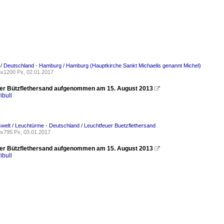
 / Deutschland - Hamburg / Hamburg (Hauptkirche Sankt Michaelis genannt Michel)
x1200 Px, 02.01.2017
er Bützflethersand aufgenommen am 15. August 2013

ibull
welt / Leuchtürme - Deutschland / Leuchtfeuer Buetzflethersand
x795 Px, 03.01.2017
er Bützflethersand aufgenommen am 15. August 2013

ibull