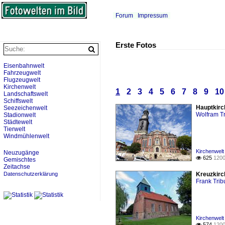
Forum
Impressum
Erste Fotos
Eisenbahnwelt
Fahrzeugwelt
Flugzeugwelt
Kirchenwelt
1
2
3
4
5
6
7
8
9
10
Landschaftswelt
Schiffswelt
Hauptkirc
Seezeichenwelt
Wolfram Tr
Stadionwelt
Städtewelt
Tierwelt
Windmühlenwelt
Kirchenwelt
Neuzugänge
625
1200

Gemischtes
Zeitachse
Datenschutzerklärung
Kreuzkirc
Frank Tribu
Kirchenwelt
574
1200
