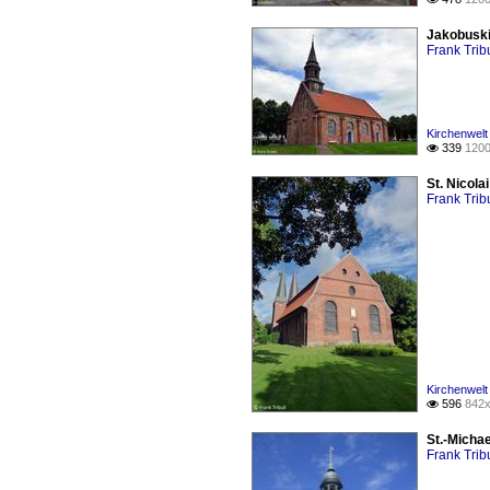
Jakobuski
Frank Tribu
Kirchenwelt
339
1200

St. Nicol
Frank Tribu
Kirchenwelt
596
842x

St.-Micha
Frank Tribu