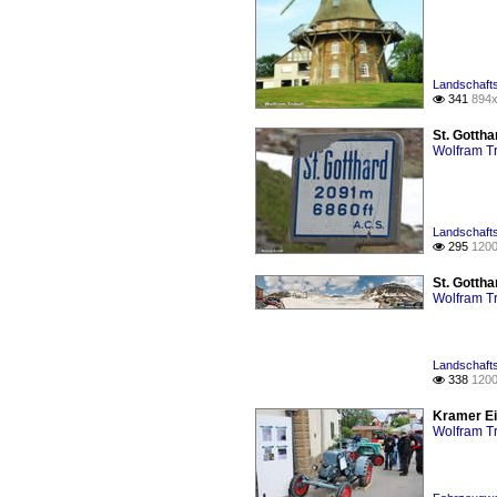
Landschafts
341
894x

St. Gotth
Wolfram Tr
Landschafts
295
1200

St. Gotth
Wolfram Tr
Landschafts
338
1200

Kramer Ei
Wolfram Tr