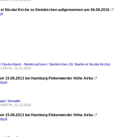
ni et Nicolai Kirche zu Steinkirchen aufgenommen am 06.08.2016

ll
/ Deutschland - Niedersachsen / Steinkirchen (St. Martini et Nicolai Kirche)
1200 Px, 31.12.2016
am 15.08.2013 bei Hamburg-Finkenwerder Höhe Airbu

ibull
ögel / Seeadler
x800 Px, 31.12.2016
am 15.08.2013 bei Hamburg-Finkenwerder Höhe Airbu

ibull