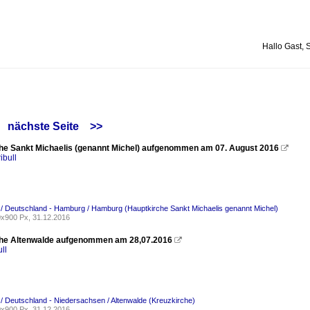
Hallo Gast, 
nächste Seite
>>
he Sankt Michaelis (genannt Michel) aufgenommen am 07. August 2016

ibull
 / Deutschland - Hamburg / Hamburg (Hauptkirche Sankt Michaelis genannt Michel)
x900 Px, 31.12.2016
he Altenwalde aufgenommen am 28,07.2016

ll
 / Deutschland - Niedersachsen / Altenwalde (Kreuzkirche)
x900 Px, 31.12.2016