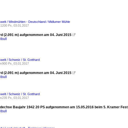
welt / Windmühlen - Deutschland / Midlumer Mühle
1200 Px, 03.01.2017
ard (2.091 m) aufgenommen am 04. Juni 2015

ibull
welt / Schweiz / St. Gotthard
x900 Px, 03.01.2017
ard (2.091 m) aufgenommen am 04. Juni 2015

ibull
welt / Schweiz / St. Gotthard
x235 Px, 03.01.2017
dechse Baujahr 1942 20 PS aufgenommen am 15.05.2016 beim 5. Kramer Fest (
ibull