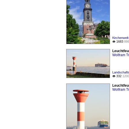
Kirchenwelt
1683
886

Leuchtfeu
Wolfram Tr
Landschafts
332
1200

Leuchtfeu
Wolfram Tr