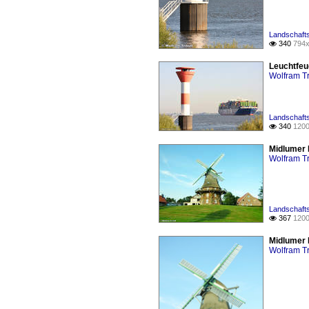
Landschafts
340
794x

Leuchtfeu
Wolfram Tr
Landschafts
340
1200

Midlumer
Wolfram Tr
Landschafts
367
1200

Midlumer
Wolfram Tr