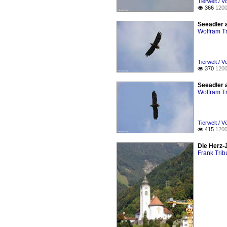
Tierwelt / V
366
1200

Seeadler 
Wolfram Tr
Tierwelt / V
370
1200

Seeadler 
Wolfram Tr
Tierwelt / V
415
1200

Die Herz-
Frank Tribu