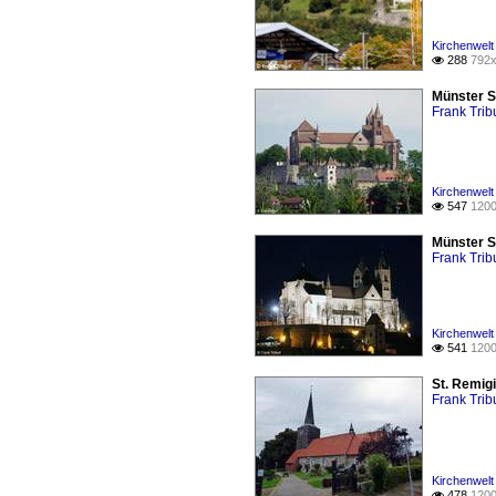
Kirchenwelt
288
792x

Münster S
Frank Tribu
Kirchenwelt
547
1200

Münster S
Frank Tribu
Kirchenwelt
541
1200

St. Remig
Frank Tribu
Kirchenwelt
478
1200
