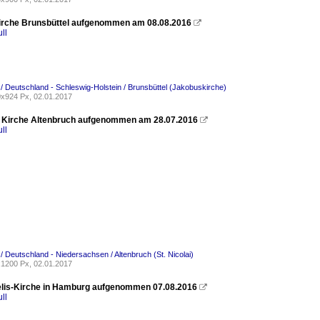
rche Brunsbüttel aufgenommen am 08.08.2016

ll
 / Deutschland - Schleswig-Holstein / Brunsbüttel (Jakobuskirche)
x924 Px, 02.01.2017
ai Kirche Altenbruch aufgenommen am 28.07.2016

ll
 / Deutschland - Niedersachsen / Altenbruch (St. Nicolai)
1200 Px, 02.01.2017
elis-Kirche in Hamburg aufgenommen 07.08.2016

ll