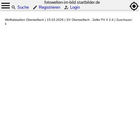
fotowelten-im-bild.startbilder.de
Suche
Registrieren
Login
Wolftalstadion Oberwolfach | 15.03.2026 | SV Oberwolfach - Zeller FV II 2:4 | Zuschauer:
k