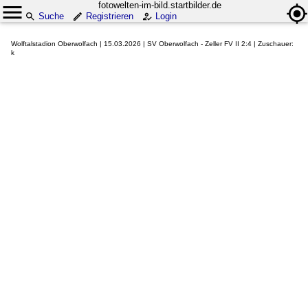
fotowelten-im-bild.startbilder.de
Suche
Registrieren
Login
Wolftalstadion Oberwolfach | 15.03.2026 | SV Oberwolfach - Zeller FV II 2:4 | Zuschauer:
k